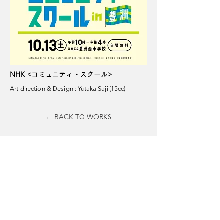
NHK <
>
コミュニティ・スクール
Art direction & Design : Yutaka Saji (15cc)
← BACK TO WORKS
15cc Inc.
hello@15cc.jp
​T
03 4362 7464